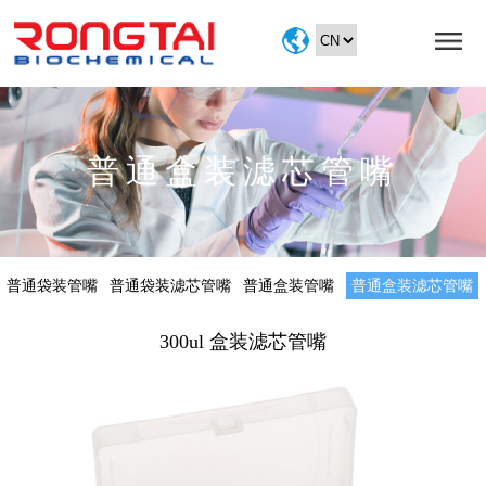
首
页
关
于
产
普通盒装滤芯管嘴
我
品
技
们
展
术
展
示
服
会
联
普通袋装管嘴
普通袋装滤芯管嘴
普通盒装管嘴
普通盒装滤芯管嘴
务
信
系
300ul 盒装滤芯管嘴
息
我
们