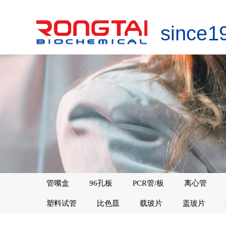
since 1
管嘴盒
96孔板
PCR管/板
离心管
塑料试管
比色皿
载玻片
盖玻片