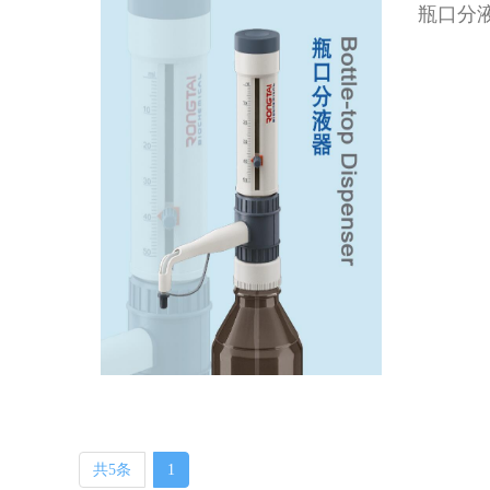
瓶口分
共5条
1